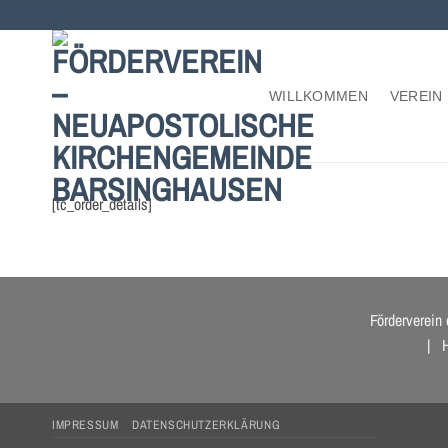
Zum
Inhalt
springen
WILLKOMMEN
VEREIN
[tc_order_details]
Förderverein
| He
IMPRESSUM
DATENSCHUTZERKLÄRUNG