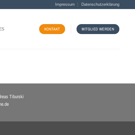
Impressum
Datenschutzerklärung
KONTAKT
MITGLIED WERDEN
ES
reas Tiburski
he.de