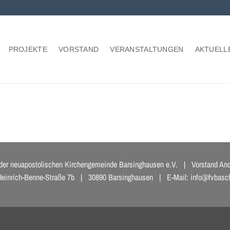
PROJEKTE
VORSTAND
VERANSTALTUNGEN
AKTUELL
 der neuapostolischen Kirchengemeinde Barsinghausen e.V. | Vorstand And
inrich-Benne-Straße 7b | 30890 Barsinghausen | E-Mail:
info@fvbasc